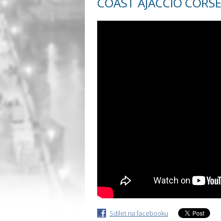
COAST AJACCIO CORSE
Sdílet na facebooku