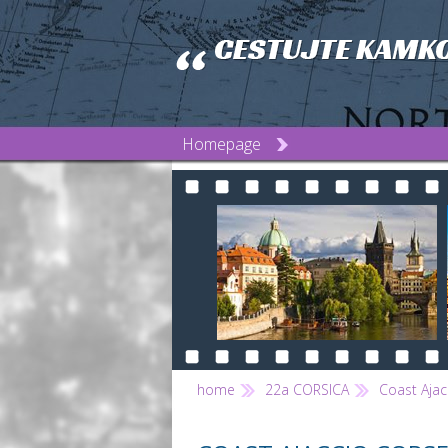
Homepage
home
22a CORSICA
Coast Ajac